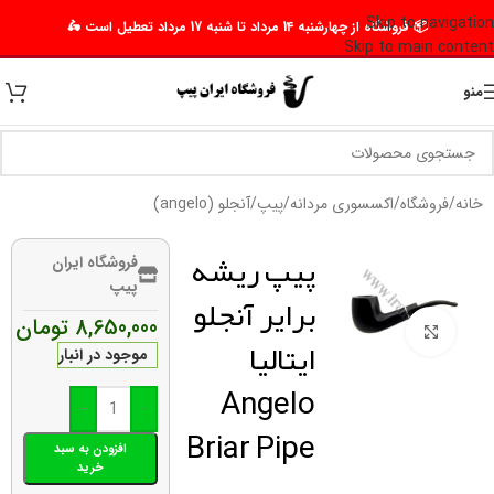
Skip to navigation
📦 فروشگاه از چهارشنبه 14 مرداد تا شنبه 17 مرداد تعطیل است 🛵
Skip to main content
منو
خانه
/
فروشگاه
/
اکسسوری مردانه
/
پیپ
/
آنجلو (angelo)
پیپ ریشه
فروشگاه ایران
پیپ
برایر آنجلو
8,650,000
تومان
برای بزرگنمایی کلیک کنید
ایتالیا
موجود در انبار
Angelo
+
-
Briar Pipe
افزودن به سبد
خرید