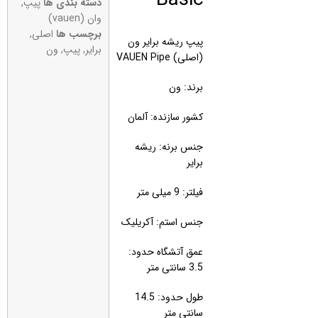
دسته بندی ها
پیپ
,
وان (vauen)
برچسب ها
اصلی
,
پیپ ریشه برایر ون
برایر
,
پیپ
,
ون
(اصلی) VAUEN Pipe
برند: ون
کشور سازنده: آلمان
جنس برنه: ریشه
برایر
فیلتر: 9 میلی متر
جنس استم: آکریلیک
عمق آتشگاه حدود:
3.5 سانتی متر
طول حدود: 14.5
سانتی متر