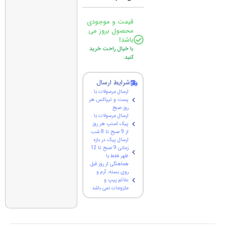
قیمت و موجودی
محصول بروز می
باشد!
با خیال راحت خرید
کنید.
شرایط ارسال
ارسال مرسولات با
پست و تیپاکس هر
روز صبح
ارسال مرسولات با
پیک اسنپ هر روز
از 9 صبح تا 8 شب
ارسال پیک در بازه
زمانی 9 صبح تا 12
ظهر فقط با
هماهنگی از روز قبل
روی بسته، آرم و
علائم پیپ و
ملزومات نمی باشد