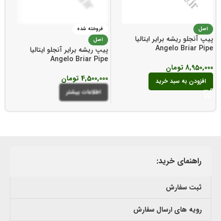
اصل
فروخته شده
پیپ آنجلو ریشه برایر ایتالیا
اصل
Angelo Briar Pipe
پیپ ریشه برایر آنجلو ایتالیا
پی
e
Angelo Briar Pipe
8,950,000
تومان
4,500,000
تومان
0
افزودن به سبد خرید
اطلاعات بیشتر
راهنمای خرید:
ثبت سفارش
رویه های ارسال سفارش