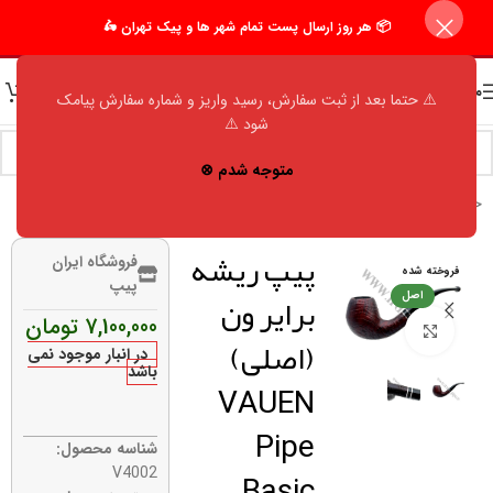
📦 هر روز ارسال پست تمام شهر ها و پیک تهران 🛵
منو
⚠️ حتما بعد از ثبت سفارش، رسید واریز و شماره سفارش پیامک
شود ⚠️
متوجه شدم ⊗
خانه
/
فروشگاه
/
اکسسوری مردانه
/
پیپ
/
وان (vauen)
پیپ ریشه
فروشگاه ایران
فروخته شده
پیپ
برایر ون
اصل
7,100,000
تومان
برای بزرگنمایی کلیک کنید
(اصلی)
در انبار موجود نمی
باشد
VAUEN
Pipe
شناسه محصول:
Basic
V4002