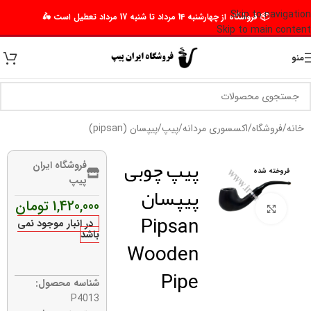
Skip to navigation
📦 فروشگاه از چهارشنبه 14 مرداد تا شنبه 17 مرداد تعطیل است 🛵
Skip to main content
منو
خانه
/
فروشگاه
/
اکسسوری مردانه
/
پیپ
/
پیپسان (pipsan)
پیپ چوبی
فروشگاه ایران
فروخته شده
پیپ
پیپسان
1,420,000
تومان
برای بزرگنمایی کلیک کنید
Pipsan
در انبار موجود نمی
باشد
Wooden
Pipe
شناسه محصول:
P4013