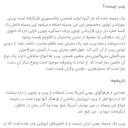
پیپ چیست؟
یک وسیله ساده که جز گروه لوازم شخصی واکسسوری قرارگرفته است وبرای
سوزاندن توتون مخصوص این این وسیله استفاده میشود.این وسیله شامل یک
کاسه حفره دار برای قراردادن توتون ویک دستگیره چوبی نازکی داردکه انتهای
آن یک دهانگیر که معمولا از جنس پلاستیک یا کائوچو هست وجود
دارد،میباشد.دسته پیپ باید یک مجرای بلند باقطر مناسب داشته باشد تا دودی
توتون پیپ از آن گذر کند..طول قطر مجرای پیپ از 2میلی متر،4میلی
متر،6میلی مترو9میلی متر متغییر هستن .پیپ ها انواع مختلفی دارند یک نوع
آن ماشین ساز است که از ساده تا پیشرفته موجود است ونوع دیگر آن دست
ساز است که بسیارهنری ، نفیس وگران قیمت است.
تاریخچه:
تعدادی از فرهنگهای بومی آمریکا سنت استفاده از پیپ و توتون را دارا میباشند
که از مدتها قبل از ورود اروپاییان بخشی از فرهنگ آنها بوده است.در نتیجه
انواع این وسیله در بین بومیان آمریکا رایج بوده وبا گذر زمان در جاهای
دیگرمانند اروپا و… نیز رایج شد.
پیپ یک وسیله بومی ایران نیست و از کشورهای اروپایی وارد شده است که در