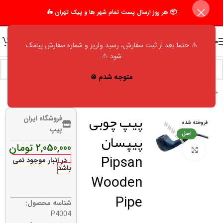
📦 هر روز ارسال پست تمام شهر ها و پیک تهران 🛵
منو
⚠️ حتما بعد از ثبت سفارش، رسید واریز و شماره سفارش پیامک
شود ⚠️
متوجه شدم ⊗
خانه
/
فروشگاه
/
اکسسوری مردانه
/
پیپ
/
پیپسان (pipsan)
پیپ چوبی
فروشگاه ایران
فروخته شده
پیپ
پیپسان
اصل
2,050,000
تومان
برای بزرگنمایی کلیک کنید
Pipsan
در انبار موجود نمی
باشد
Wooden
Pipe
شناسه محصول:
P4004