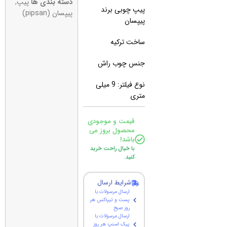
دسته بندی ها
پیپ
,
پیپ چوبی برند
پیپسان (pipsan)
پیپسان
ساخت ترکیه
جنس چوب راش
نوع فیلتر: 9 میلی
متری
قیمت و موجودی
محصول بروز می
باشد!
با خیال راحت خرید
کنید.
شرایط ارسال
ارسال مرسولات با
پست و تیپاکس هر
روز صبح
ارسال مرسولات با
پیک اسنپ هر روز