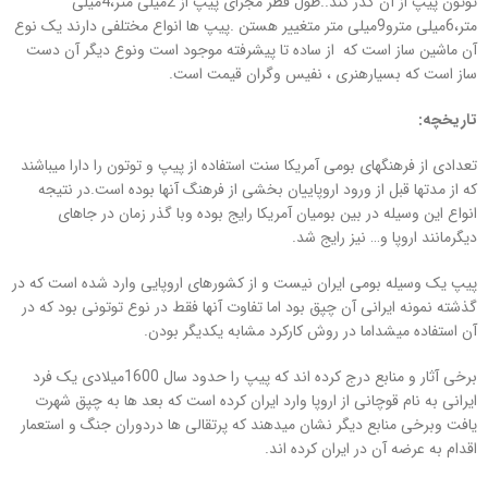
توتون پیپ از آن گذر کند..طول قطر مجرای پیپ از 2میلی متر،4میلی
متر،6میلی مترو9میلی متر متغییر هستن .پیپ ها انواع مختلفی دارند یک نوع
آن ماشین ساز است که از ساده تا پیشرفته موجود است ونوع دیگر آن دست
ساز است که بسیارهنری ، نفیس وگران قیمت است.
تاریخچه:
تعدادی از فرهنگهای بومی آمریکا سنت استفاده از پیپ و توتون را دارا میباشند
که از مدتها قبل از ورود اروپاییان بخشی از فرهنگ آنها بوده است.در نتیجه
انواع این وسیله در بین بومیان آمریکا رایج بوده وبا گذر زمان در جاهای
دیگرمانند اروپا و… نیز رایج شد.
پیپ یک وسیله بومی ایران نیست و از کشورهای اروپایی وارد شده است که در
گذشته نمونه ایرانی آن چپق بود اما تفاوت آنها فقط در نوع توتونی بود که در
آن استفاده میشداما در روش کارکرد مشابه یکدیگر بودن.
برخی آثار و منابع درج کرده اند که پیپ را حدود سال 1600میلادی یک فرد
ایرانی به نام قوچانی از اروپا وارد ایران کرده است که بعد ها به چپق شهرت
یافت وبرخی منابع دیگر نشان میدهند که پرتقالی ها دردوران جنگ و استعمار
اقدام به عرضه آن در ایران کرده اند.