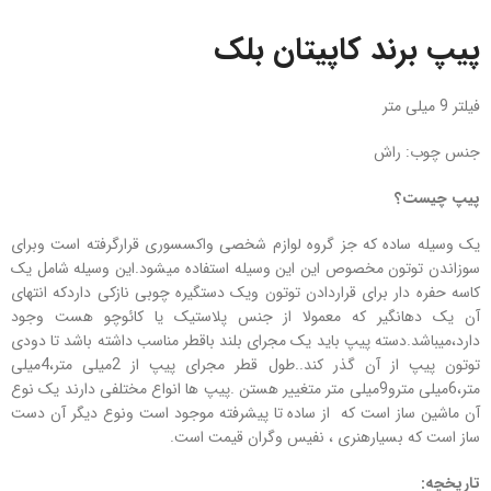
پیپ برند کاپیتان بلک
فیلتر 9 میلی متر
جنس چوب: راش
پیپ چیست؟
یک وسیله ساده که جز گروه لوازم شخصی واکسسوری قرارگرفته است وبرای
سوزاندن توتون مخصوص این این وسیله استفاده میشود.این وسیله شامل یک
کاسه حفره دار برای قراردادن توتون ویک دستگیره چوبی نازکی داردکه انتهای
آن یک دهانگیر که معمولا از جنس پلاستیک یا کائوچو هست وجود
دارد،میباشد.دسته پیپ باید یک مجرای بلند باقطر مناسب داشته باشد تا دودی
توتون پیپ از آن گذر کند..طول قطر مجرای پیپ از 2میلی متر،4میلی
متر،6میلی مترو9میلی متر متغییر هستن .پیپ ها انواع مختلفی دارند یک نوع
آن ماشین ساز است که از ساده تا پیشرفته موجود است ونوع دیگر آن دست
ساز است که بسیارهنری ، نفیس وگران قیمت است.
تاریخچه: