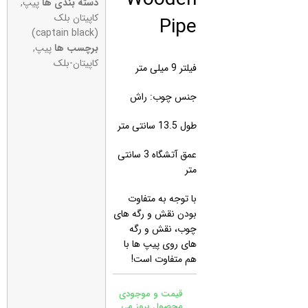
دسته بندی ها
پیپ
,
Pipe
کاپیتان بلک
(captain black)
برچسب ها
پیپ
,
کاپیتان-بلک
فیلتر 9 میلی متر
جنس چوب: راش
طول 13.5 سانتی متر
عمق آتشگاه 3 سانتی
متر
با توجه به متفاوت
بودن نقش و رگه های
چوب، نقش و رگه
های روی پیپ ها با
هم متفاوت است!
قیمت و موجودی
محصول بروز می