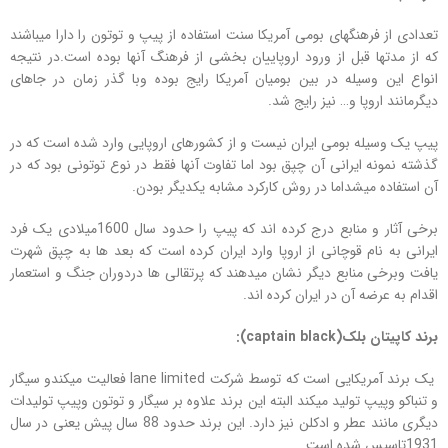
تعدادی از فرهنگهای بومی آمریکا سنت استفاده از پیپ و توتون را دارا میباشند
که از مدتها قبل از ورود اروپاییان بخشی از فرهنگ آنها بوده است.در نتیجه
انواع این وسیله در بین بومیان آمریکا رایج بوده وبا گذر زمان در جاهای
دیگرمانند اروپا و… نیز رایج شد.
پیپ یک وسیله بومی ایران نیست و از کشورهای اروپایی وارد شده است که در
گذشته نمونه ایرانی آن چپق بود اما تفاوت آنها فقط در نوع توتونی بود که در
آن استفاده میشداما در روش کارکرد مشابه یکدیگر بودن.
برخی آثار و منابع درج کرده اند که پیپ را حدود سال 1600میلادی یک فرد
ایرانی به نام قوچانی از اروپا وارد ایران کرده است که بعد ها به چپق شهرت
یافت وبرخی منابع دیگر نشان میدهند که پرتقالی ها دردوران جنگ و استعمار
اقدام به عرضه آن در ایران کرده اند.
برند کاپیتان بلک
(captain black)
:
یک برند آمریکایی است که توسط شرکت lane limited فعالیت میکندو سیگار
و تنباکو وپیپ تولید میکند البته این برند علاوه بر سیگار و توتون وپیپ تولیدات
دیگری مانند عطر و ادکلن نیز دارد. این برند حدود 88 سال پیش یعنی در سال
1931تاسیس شده است.