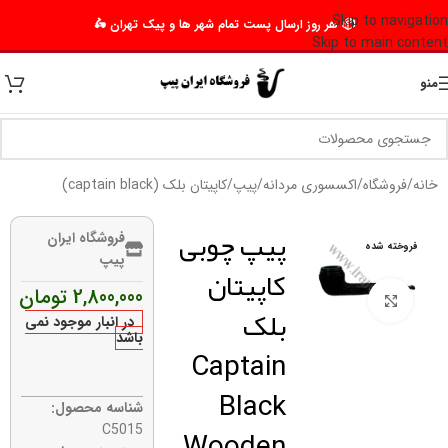
Skip to navigation
📦 هر روز ارسال پست تمام شهر ها و پیک تهران 🛵
Skip to main content
منو
خانه
/
فروشگاه
/
اکسسوری مردانه
/
پیپ
/
کاپیتان بلک (captain black)
پیپ چوبی
فروشگاه ایران
فروخته شده
پیپ
کاپیتان
2,800,000
تومان
برای بزرگنمایی کلیک کنید
بلک
در انبار موجود نمی
باشد
Captain
Black
شناسه محصول:
Wooden
C5015