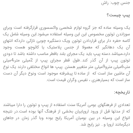
جنس چوب: راش
پیپ چیست؟
یک وسیله ساده که جز گروه لوازم شخصی واکسسوری قرارگرفته است وبرای
سوزاندن توتون مخصوص این این وسیله استفاده میشود.این وسیله شامل یک
کاسه حفره دار برای قراردادن توتون ویک دستگیره چوبی نازکی داردکه انتهای
آن یک دهانگیر که معمولا از جنس پلاستیک یا کائوچو هست وجود
دارد،میباشد.دسته پیپ باید یک مجرای بلند باقطر مناسب داشته باشد تا دودی
توتون پیپ از آن گذر کند..طول قطر مجرای پیپ از 2میلی متر،4میلی
متر،6میلی مترو9میلی متر متغییر هستن .پیپ ها انواع مختلفی دارند یک نوع
آن ماشین ساز است که از ساده تا پیشرفته موجود است ونوع دیگر آن دست
ساز است که بسیارهنری ، نفیس وگران قیمت است.
تاریخچه:
تعدادی از فرهنگهای بومی آمریکا سنت استفاده از پیپ و توتون را دارا میباشند
که از مدتها قبل از ورود اروپاییان بخشی از فرهنگ آنها بوده است.در نتیجه
انواع این وسیله در بین بومیان آمریکا رایج بوده وبا گذر زمان در جاهای
دیگرمانند اروپا و… نیز رایج شد.