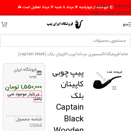
Skip to navigation
📦 فروشگاه از چهارشنبه 14 مرداد تا شنبه 17 مرداد تعطیل است 🛵
Skip to main content
منو
خانه
/
فروشگاه
/
اکسسوری مردانه
/
پیپ
/
کاپیتان بلک (captain black)
پیپ چوبی
فروشگاه ایران
فروخته شده
پیپ
کاپیتان
1,550,000
تومان
برای بزرگنمایی کلیک کنید
بلک
در انبار موجود نمی
باشد
Captain
Black
شناسه محصول:
Wooden
C5068