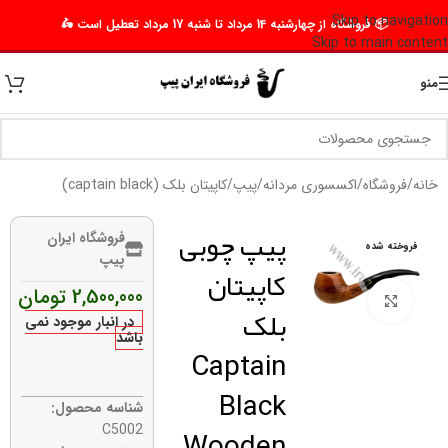
Skip to navigation
📦 فروشگاه از چهارشنبه 14 مرداد تا شنبه 17 مرداد تعطیل است 🛵
Skip to main content
منو
خانه
/
فروشگاه
/
اکسسوری مردانه
/
پیپ
/
کاپیتان بلک (captain black)
پیپ چوبی
فروشگاه ایران
فروخته شده
پیپ
کاپیتان
2,500,000
تومان
برای بزرگنمایی کلیک کنید
بلک
در انبار موجود نمی
باشد
Captain
Black
شناسه محصول:
Wooden
C5002