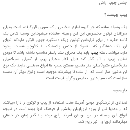
جنس چوب: راش
پیپ چیست؟
یک وسیله ساده که جز گروه لوازم شخصی واکسسوری قرارگرفته است وبرای
سوزاندن توتون مخصوص این این وسیله استفاده میشود.این وسیله شامل یک
کاسه حفره دار برای قراردادن توتون ویک دستگیره چوبی نازکی داردکه انتهای
آن یک دهانگیر که معمولا از جنس پلاستیک یا کائوچو هست وجود
دارد،میباشد.دسته
پیپ
باید یک مجرای بلند باقطر مناسب داشته باشد تا دودی
توتون پیپ از آن گذر کند..طول قطر مجرای پیپ از 2میلی متر،4میلی
متر،6میلی مترو9میلی متر متغییر هستن .پیپ ها انواع مختلفی دارند یک نوع
آن ماشین ساز است که از ساده تا پیشرفته موجود است ونوع دیگر آن دست
ساز است که بسیارهنری ، نفیس وگران قیمت است.
تاریخچه:
تعدادی از فرهنگهای بومی آمریکا سنت استفاده از پیپ و توتون را دارا میباشند
که از مدتها قبل از ورود اروپاییان بخشی از فرهنگ آنها بوده است.در نتیجه
انواع این وسیله در بین بومیان آمریکا رایج بوده وبا گذر زمان در جاهای
دیگرمانند اروپا و… نیز رایج شد.