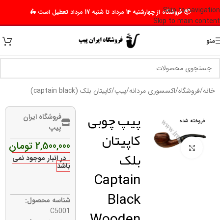
Skip to navigation
📦 فروشگاه از چهارشنبه 14 مرداد تا شنبه 17 مرداد تعطیل است 🛵
Skip to main content
منو
خانه
/
فروشگاه
/
اکسسوری مردانه
/
پیپ
/
کاپیتان بلک (captain black)
پیپ چوبی
فروشگاه ایران
فروخته شده
پیپ
کاپیتان
2,500,000
تومان
برای بزرگنمایی کلیک کنید
بلک
در انبار موجود نمی
باشد
Captain
Black
شناسه محصول:
Wooden
C5001