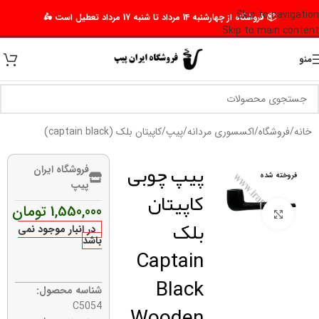
Skip to navigation
📦 فروشگاه از چهارشنبه 14 مرداد تا شنبه 17 مرداد تعطیل است 🛵
Skip to main content
منو
خانه
/
فروشگاه
/
اکسسوری مردانه
/
پیپ
/
کاپیتان بلک (captain black)
پیپ چوبی
فروشگاه ایران
فروخته شده
پیپ
کاپیتان
1,550,000
تومان
برای بزرگنمایی کلیک کنید
بلک
در انبار موجود نمی
باشد
Captain
Black
شناسه محصول:
Wooden
C5054