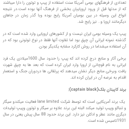
تعدادی از فرهنگهای بومی آمریکا سنت استفاده از پیپ و توتون را دارا میباشند
که از مدتها قبل از ورود اروپاییان بخشی از فرهنگ آنها بوده است.در نتیجه
انواع این وسیله در بین بومیان آمریکا رایج بوده وبا گذر زمان در جاهای
دیگرمانند اروپا و… نیز رایج شد.
پیپ یک وسیله بومی ایران نیست و از کشورهای اروپایی وارد شده است که در
گذشته نمونه ایرانی آن چپق بود اما تفاوت آنها فقط در نوع توتونی بود که در
آن استفاده میشداما در روش کارکرد مشابه یکدیگر بودن.
برخی آثار و منابع درج کرده اند که پیپ را حدود سال 1600میلادی یک فرد
ایرانی به نام قوچانی از اروپا وارد ایران کرده است که بعد ها به چپق شهرت
یافت وبرخی منابع دیگر نشان میدهند که پرتقالی ها دردوران جنگ و استعمار
اقدام به عرضه آن در ایران کرده اند.
برند کاپیتان بلک
(captain black)
:
یک برند آمریکایی است که توسط شرکت lane limited فعالیت میکندو سیگار
و تنباکو وپیپ تولید میکند البته این برند علاوه بر سیگار و توتون وپیپ تولیدات
دیگری مانند عطر و ادکلن نیز دارد. این برند حدود 88 سال پیش یعنی در سال
1931تاسیس شده است.