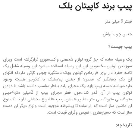
پیپ برند کاپیتان بلک
فیلتر 9 میلی متر
جنس چوب: راش
پیپ چیست؟
یک وسیله ساده که جز گروه لوازم شخصی واکسسوری قرارگرفته است وبرای
سوزاندن توتون مخصوص این این وسیله استفاده میشود.این وسیله شامل یک
کاسه حفره دار برای قراردادن توتون ویک دستگیره چوبی نازکی داردکه انتهای
آن یک دهانگیر که معمولا از جنس پلاستیک یا کائوچو هست وجود
دارد،میباشد.دسته پیپ باید یک مجرای بلند باقطر مناسب داشته باشد تا دودی
توتون پیپ از آن گذر کند..طول قطر مجرای پیپ از 2میلی متر،4میلی
متر،6میلی مترو9میلی متر متغییر هستن .پیپ ها انواع مختلفی دارند یک نوع
آن ماشین ساز است که از ساده تا پیشرفته موجود است ونوع دیگر آن دست
ساز است که بسیارهنری ، نفیس وگران قیمت است.
تاریخچه: