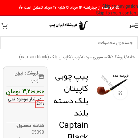
Skip to navigation
📦 فروشگاه از چهارشنبه 14 مرداد تا شنبه 17 مرداد تعطیل است 🛵
Skip to main content
منو
خانه
/
فروشگاه
/
اکسسوری مردانه
/
پیپ
/
کاپیتان بلک (captain black)
پیپ چوبی
فروشگاه ایران
فروخته شده
پیپ
کاپیتان
3,200,000
تومان
برای بزرگنمایی کلیک کنید
بلک دسته
در انبار موجود نمی
باشد
بلند
Captain
شناسه محصول:
Black
C5098