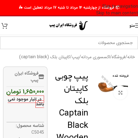
Skip to navigation
📦 فروشگاه از چهارشنبه 14 مرداد تا شنبه 17 مرداد تعطیل است 🛵
Skip to main content
منو
خانه
/
فروشگاه
/
اکسسوری مردانه
/
پیپ
/
کاپیتان بلک (captain black)
پیپ چوبی
فروشگاه ایران
فروخته شده
پیپ
کاپیتان
1,650,000
تومان
برای بزرگنمایی کلیک کنید
بلک
در انبار موجود نمی
باشد
Captain
Black
شناسه محصول:
Wooden
C5045