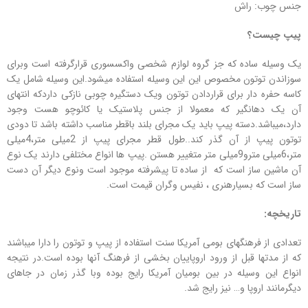
جنس چوب: راش
پیپ چیست؟
یک وسیله ساده که جز گروه لوازم شخصی واکسسوری قرارگرفته است وبرای
سوزاندن توتون مخصوص این این وسیله استفاده میشود.این وسیله شامل یک
کاسه حفره دار برای قراردادن توتون ویک دستگیره چوبی نازکی داردکه انتهای
آن یک دهانگیر که معمولا از جنس پلاستیک یا کائوچو هست وجود
دارد،میباشد.دسته پیپ باید یک مجرای بلند باقطر مناسب داشته باشد تا دودی
توتون پیپ از آن گذر کند..طول قطر مجرای پیپ از 2میلی متر،4میلی
متر،6میلی مترو9میلی متر متغییر هستن .پیپ ها انواع مختلفی دارند یک نوع
آن ماشین ساز است که از ساده تا پیشرفته موجود است ونوع دیگر آن دست
ساز است که بسیارهنری ، نفیس وگران قیمت است.
تاریخچه:
تعدادی از فرهنگهای بومی آمریکا سنت استفاده از پیپ و توتون را دارا میباشند
که از مدتها قبل از ورود اروپاییان بخشی از فرهنگ آنها بوده است.در نتیجه
انواع این وسیله در بین بومیان آمریکا رایج بوده وبا گذر زمان در جاهای
دیگرمانند اروپا و… نیز رایج شد.