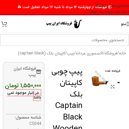
Skip to navigation
📦 فروشگاه از چهارشنبه 14 مرداد تا شنبه 17 مرداد تعطیل است 🛵
Skip to main content
منو
خانه
/
فروشگاه
/
اکسسوری مردانه
/
پیپ
/
کاپیتان بلک (captain black)
پیپ چوبی
فروشگاه ایران
فروخته شده
پیپ
کاپیتان
1,550,000
تومان
برای بزرگنمایی کلیک کنید
بلک
در انبار موجود نمی
باشد
Captain
Black
شناسه محصول:
Wooden
C5044