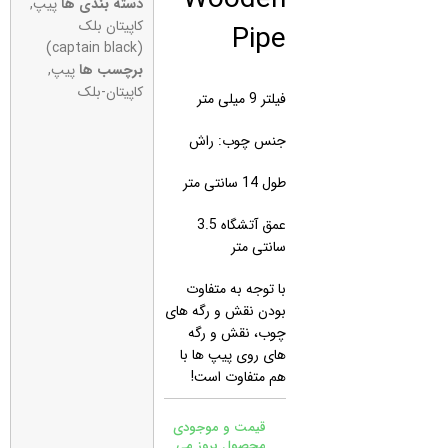
دسته بندی ها
پیپ
,
Pipe
کاپیتان بلک
(captain black)
برچسب ها
پیپ
,
کاپیتان-بلک
فیلتر 9 میلی متر
جنس چوب: راش
طول 14 سانتی متر
عمق آتشگاه 3.5
سانتی متر
با توجه به متفاوت
بودن نقش و رگه های
چوب، نقش و رگه
های روی پیپ ها با
هم متفاوت است!
قیمت و موجودی
محصول بروز می