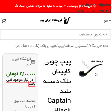
Skip to navigation
📦 فروشگاه از چهارشنبه 14 مرداد تا شنبه 17 مرداد تعطیل است 🛵
Skip to main content
منو
خانه
/
فروشگاه
/
اکسسوری مردانه
/
پیپ
/
کاپیتان بلک (captain black)
پیپ چوبی
فروشگاه ایران
فروخته شده
پیپ
کاپیتان
2,100,000
تومان
برای بزرگنمایی کلیک کنید
بلک دسته
در انبار موجود نمی
باشد
بلند
Captain
شناسه محصول:
Black
C5091