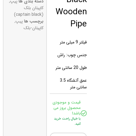
دسته بندی ها
پیپ
,
Wooden
کاپیتان بلک
(captain black)
Pipe
برچسب ها
پیپ
,
کاپیتان-بلک
فیلتر 9 میلی متر
جنس چوب: راش
طول 20 سانتی متر
عمق آتشگاه 3.5
سانتی متر
قیمت و موجودی
محصول بروز می
باشد!
با خیال راحت خرید
کنید.