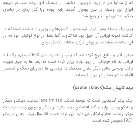
که از مدتها قبل از ورود اروپاییان بخشی از فرهنگ آنها بوده است.در نتیجه
انواع این وسیله در بین بومیان آمریکا رایج بوده وبا گذر زمان در جاهای
دیگرمانند اروپا و… نیز رایج شد.
پیپ یک وسیله بومی ایران نیست و از کشورهای اروپایی وارد شده است که در
گذشته نمونه ایرانی آن چپق بود اما تفاوت آنها فقط در نوع توتونی بود که در
آن استفاده میشداما در روش کارکرد مشابه یکدیگر بودن.
برخی آثار و منابع درج کرده اند که پیپ را حدود سال 1600میلادی یک فرد
ایرانی به نام قوچانی از اروپا وارد ایران کرده است که بعد ها به چپق شهرت
یافت وبرخی منابع دیگر نشان میدهند که پرتقالی ها دردوران جنگ و استعمار
اقدام به عرضه آن در ایران کرده اند.
برند کاپیتان بلک
(captain black)
:
یک برند آمریکایی است که توسط شرکت lane limited فعالیت میکندو سیگار
و تنباکو وپیپ تولید میکند البته این برند علاوه بر سیگار و توتون وپیپ تولیدات
دیگری مانند عطر و ادکلن نیز دارد. این برند حدود 88 سال پیش یعنی در سال
1931تاسیس شده است.