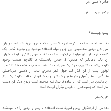
فیلتر 9 میلی متر
جنس چوب: راش
پیپ چیست؟
یک وسیله ساده که جز گروه لوازم شخصی واکسسوری قرارگرفته است وبرای
سوزاندن توتون مخصوص این این وسیله استفاده میشود.این وسیله شامل یک
کاسه حفره دار برای قراردادن توتون ویک دستگیره چوبی نازکی داردکه انتهای
آن یک دهانگیر که معمولا از جنس پلاستیک یا کائوچو هست وجود
دارد،میباشد.دسته پیپ باید یک مجرای بلند باقطر مناسب داشته باشد تا دودی
توتون پیپ از آن گذر کند..طول قطر مجرای پیپ از 2میلی متر،4میلی
متر،6میلی مترو9میلی متر متغییر هستن .پیپ ها انواع مختلفی دارند یک نوع
آن ماشین ساز است که از ساده تا پیشرفته موجود است ونوع دیگر آن دست
ساز است که بسیارهنری ، نفیس وگران قیمت است.
تاریخچه:
تعدادی از فرهنگهای بومی آمریکا سنت استفاده از پیپ و توتون را دارا میباشند