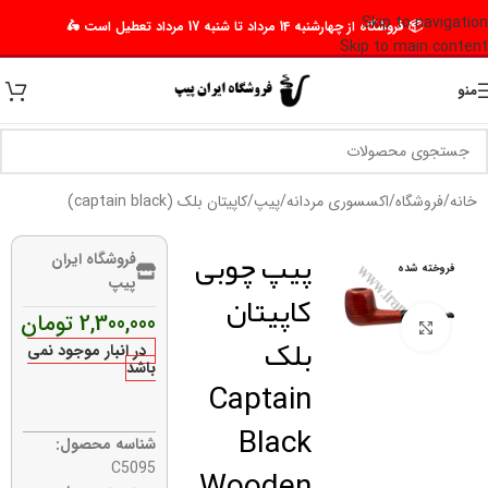
Skip to navigation
📦 فروشگاه از چهارشنبه 14 مرداد تا شنبه 17 مرداد تعطیل است 🛵
Skip to main content
منو
خانه
/
فروشگاه
/
اکسسوری مردانه
/
پیپ
/
کاپیتان بلک (captain black)
پیپ چوبی
فروشگاه ایران
فروخته شده
پیپ
کاپیتان
2,300,000
تومان
برای بزرگنمایی کلیک کنید
بلک
در انبار موجود نمی
باشد
Captain
Black
شناسه محصول:
Wooden
C5095