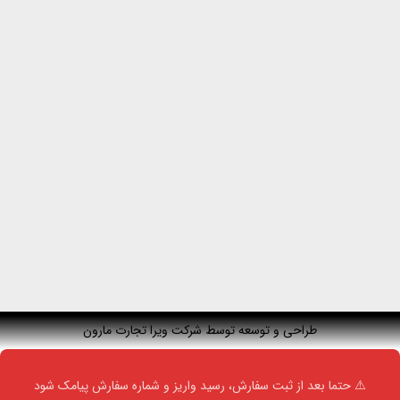
طراحی و توسعه توسط شرکت ویرا تجارت مارون
⚠️ حتما بعد از ثبت سفارش، رسید واریز و شماره سفارش پیامک شود