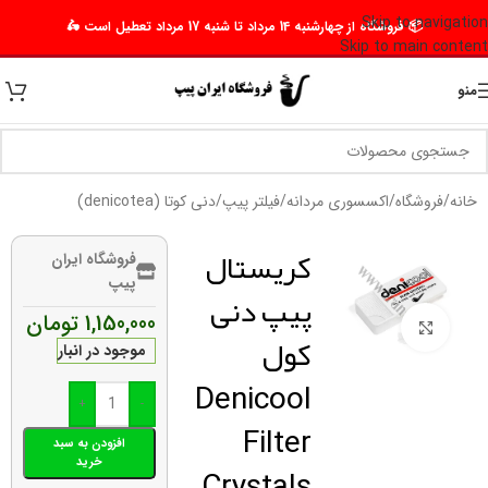
Skip to navigation
📦 فروشگاه از چهارشنبه 14 مرداد تا شنبه 17 مرداد تعطیل است 🛵
Skip to main content
منو
خانه
/
فروشگاه
/
اکسسوری مردانه
/
فیلتر پیپ
/
دنی کوتا (denicotea)
کریستال
فروشگاه ایران
پیپ
پیپ دنی
1,150,000
تومان
برای بزرگنمایی کلیک کنید
کول
موجود در انبار
Denicool
+
-
Filter
افزودن به سبد
خرید
Crystals