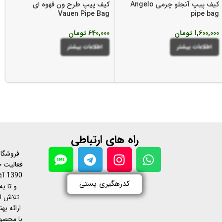
کیف پیپ آنجلو چرمی Angelo
کیف پیپ طرح ون قهوه ای
Vauen Pipe Bag
pipe bag
1,600,000
تومان
640,000
تومان
اطلاعات بیشتر
اطلاعات بیشتر
راه های ارتباطی
فروشگاه
فعالیت خ
390
کدرهگیری پستی
و تا به
تلاش ا
ارائه ب
با محصول