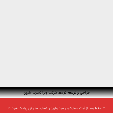
طراحی و توسعه توسط شرکت ویرا تجارت مارون
⚠️ حتما بعد از ثبت سفارش، رسید واریز و شماره سفارش پیامک شود ⚠️