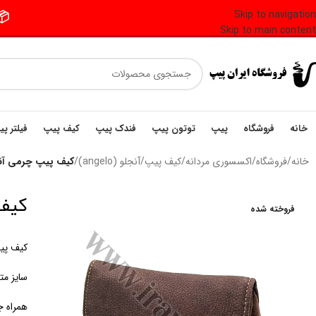
Skip to navigation
📦 فر
Skip to main content
خانه
فروشگاه
پیپ
توتون پیپ
فندک پیپ
کیف پیپ
فیلتر پ
خانه
/
فروشگاه
/
اکسسوری مردانه
/
کیف پیپ
/
آنجلو (angelo)
/
کیف پیپ چرمی آنجلو  pipe bag
کیف پی
فروخته شده
کیف پی
سایز م
همراه ج